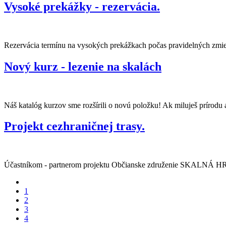
Vysoké prekážky - rezervácia.
Rezervácia termínu na vysokých prekážkach počas pravidelných zmien i
Nový kurz - lezenie na skalách
Náš katalóg kurzov sme rozšírili o novú položku! Ak miluješ prírodu a
Projekt cezhraničnej trasy.
Účastníkom - partnerom projektu Občianske združenie SKALNÁ HRAN
1
2
3
4