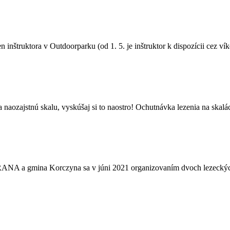
nštruktora v Outdoorparku (od 1. 5. je inštruktor k dispozícii cez vík
 naozajstnú skalu, vyskúšaj si to naostro! Ochutnávka lezenia na skalác
A a gmina Korczyna sa v júni 2021 organizovaním dvoch lezeckých 