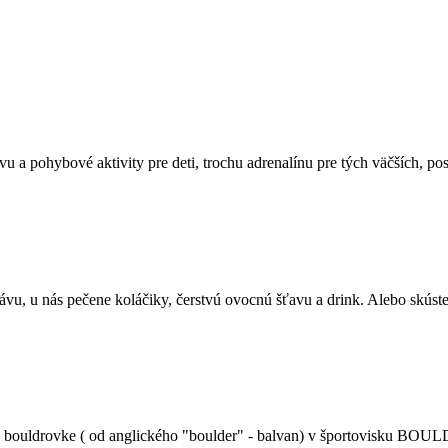
vu a pohybové aktivity pre deti, trochu adrenalínu pre tých väčších, p
ú kávu, u nás pečene koláčiky, čerstvú ovocnú šťavu a drink. Alebo skú
stene - bouldrovke ( od anglického "boulder" - balvan) v športovisku BO